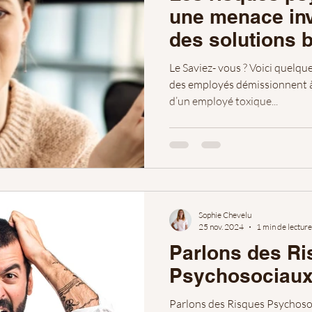
une menace inv
des solutions b
Le Saviez- vous ? Voici quelques chiffres très parlants 75%
des employés démissionnent à
d’un employé toxique...
Sophie Chevelu
25 nov. 2024
1 min de lecture
Parlons des R
Psychosociaux
Parlons des Risques Psychosoc