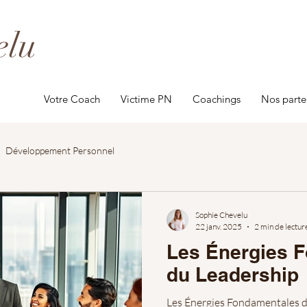
elu
Votre Coach
Victime PN
Coachings
Nos parte
Développement Personnel
Sophie Chevelu
22 janv. 2025
2 min de lectur
Les Énergies 
du Leadership
Les Énergies Fondamentales d