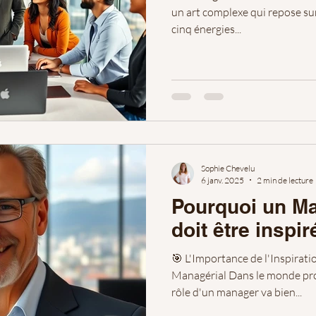
un art complexe qui repose su
cinq énergies...
Sophie Chevelu
6 janv. 2025
2 min de lecture
Pourquoi un M
doit être inspir
🎯 L'Importance de l'Inspirati
Managérial Dans le monde prof
rôle d'un manager va bien...