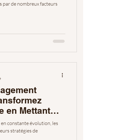
s par de nombreux facteurs
e
nagement
Transformez
e en Mettant
ur de Votre
en constante évolution, les
eurs stratégies de