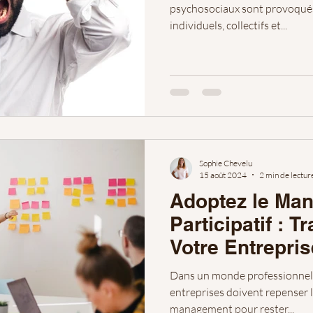
psychosociaux sont provoqué
individuels, collectifs et...
Sophie Chevelu
15 août 2024
2 min de lectur
Adoptez le Ma
Participatif : 
Votre Entrepris
l’Humain au Cœ
Dans un monde professionnel 
Leadership
entreprises doivent repenser l
management pour rester...