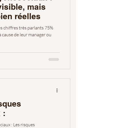
isible, mais
ien réelles
 cause de leur manager ou
isques
 :
iaux : Les risques