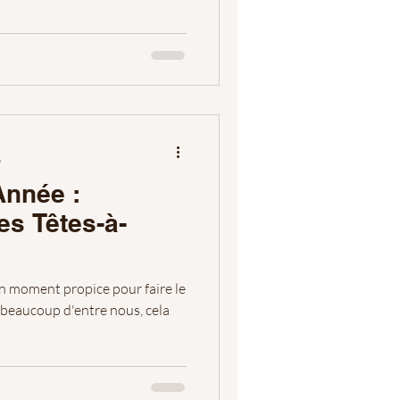
e
Année :
es Têtes-à-
 moment propice pour faire le
 beaucoup d'entre nous, cela