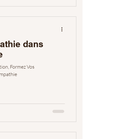
pathie dans
e
tion, Formez Vos
Empathie