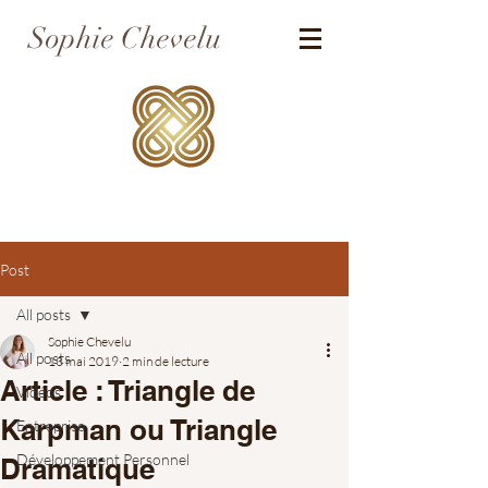
Sophie Chevelu
Post
All posts
Sophie Chevelu
All posts
13 mai 2019
2 min de lecture
Article : Triangle de
Vidéos
Karpman ou Triangle
Entreprise
Développement Personnel
Dramatique