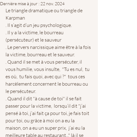
Dernière mise à jour :
22 nov. 2024
Le triangle dramatique ou triangle de 
Karpman 
. Il s’agit d’un jeu psychologique.
. Il y a la victime, le bourreau 
(persécuteur) et le sauveur
. Le pervers narcissique aime être à la fois 
la victime, bourreau et le sauveur.
. Quand il se met à vous persécuter, il 
vous humilie, vous insulte,  "Tu es nul,  tu 
es où,  tu fais quoi, avec qui ?"  tous ces 
harcèlement concernent le bourreau ou 
le persécuteur.
. Quand il dit "à cause de toi" il se fait 
passer pour la victime,  lorsqu’il dit "j’ai 
pensé à toi, j’ai fait ça pour toi, je fais toit 
pour toi, ou grâce à moi on a eu la 
maison, on a eu un super prix,  j’ai eu la 
meilleure table au restaurant..." là il se 