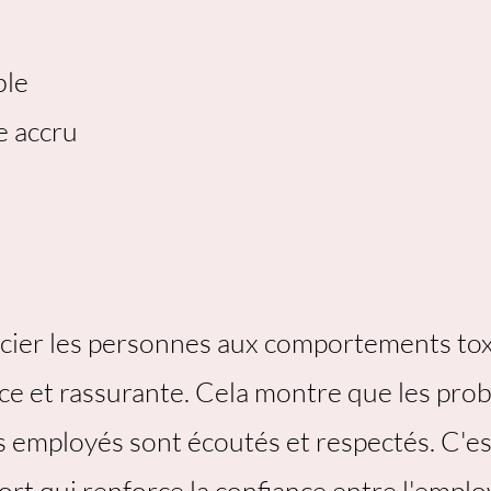
ble
 accru
cencier les personnes aux comportements to
ice et rassurante. Cela montre que les pro
s employés sont écoutés et respectés. C'es
rt qui renforce la confiance entre l'emplo