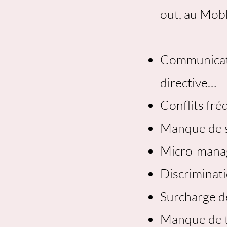
out, au Mobb
Communicatio
directive…
Conflits fré
Manque de 
Micro-man
Discriminat
Surcharge de
Manque de 