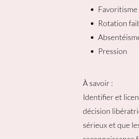
Favoritisme
Rotation fai
Absentéisme
Pression
À savoir :
Identifier et li
décision libératr
sérieux et que le
reconnaissance fo