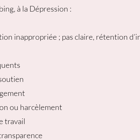
ing, à la Dépression :
n inappropriée ; pas claire, rétention d’i
quents
soutien
agement
ion ou harcèlement
 travail
transparence