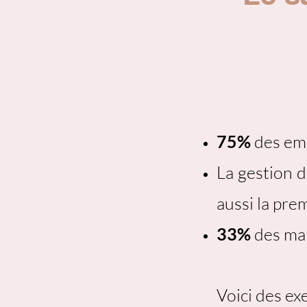
75%
des emp
La gestion d
aussi la pre
33%
des man
Voici des e