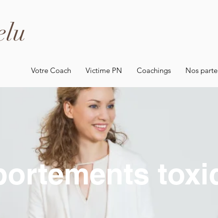
elu
Votre Coach
Victime PN
Coachings
Nos parte
ortements toxi