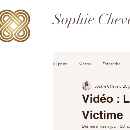
Sophie Chev
All posts
Vidéos
Entreprise
Sophie Chevelu
20 j
Vidéo : 
Victime
Dernière mise à jour :
20 no