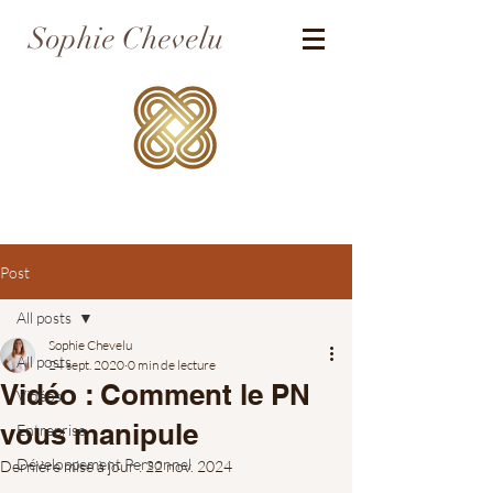
Sophie Chevelu
Post
All posts
Sophie Chevelu
All posts
24 sept. 2020
0 min de lecture
Vidéo : Comment le PN
Vidéos
vous manipule
Entreprise
Développement Personnel
Dernière mise à jour :
22 nov. 2024