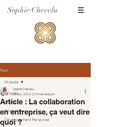
Sophie Chevelu
Post
All posts
Sophie Chevelu
All posts
28 nov. 2024
2 min de lecture
Article : La collaboration
Vidéos
en entreprise, ça veut dire
Entreprise
Développement Personnel
quoi ?